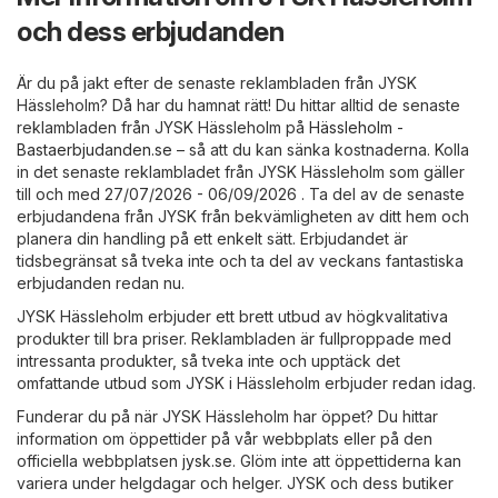
och dess erbjudanden
Är du på jakt efter de senaste reklambladen från JYSK
Hässleholm? Då har du hamnat rätt! Du hittar alltid de senaste
reklambladen från JYSK Hässleholm på
Hässleholm -
Bastaerbjudanden.se
– så att du kan sänka kostnaderna. Kolla
in det senaste reklambladet från JYSK Hässleholm som gäller
till och med 27/07/2026 - 06/09/2026 . Ta del av de senaste
erbjudandena från JYSK från bekvämligheten av ditt hem och
planera din handling på ett enkelt sätt. Erbjudandet är
tidsbegränsat så tveka inte och ta del av veckans fantastiska
erbjudanden redan nu.
JYSK Hässleholm erbjuder ett brett utbud av högkvalitativa
produkter till bra priser. Reklambladen är fullproppade med
intressanta produkter, så tveka inte och upptäck det
omfattande utbud som JYSK i Hässleholm erbjuder redan idag.
Funderar du på när JYSK Hässleholm har öppet? Du hittar
information om öppettider på vår webbplats eller på den
officiella webbplatsen
jysk.se
. Glöm inte att öppettiderna kan
variera under helgdagar och helger. JYSK och dess butiker