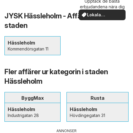
Upptäck de bästa
erbjudandena nära dig
JYSK Hässleholm - Affärer i och kring
Lokala
erbjudanden
staden
Hässleholm
Kommendörsgatan 11
Fler affärer ur kategorin i staden
Hässleholm
ByggMax
Rusta
Hässleholm
Hässleholm
Industrigatan 28
Hövdingegatan 31
ANNONSER