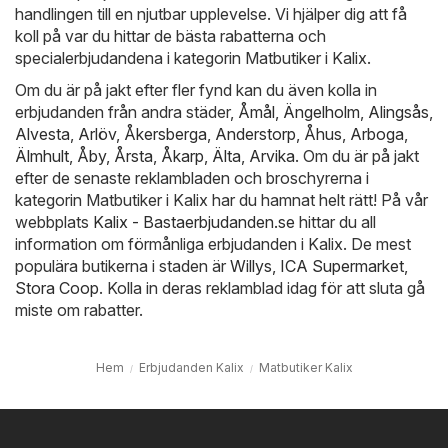
handlingen till en njutbar upplevelse. Vi hjälper dig att få
koll på var du hittar de bästa rabatterna och
specialerbjudandena i kategorin Matbutiker i Kalix.
Om du är på jakt efter fler fynd kan du även kolla in
erbjudanden från andra städer,
Åmål
,
Ängelholm
,
Alingsås
,
Alvesta
,
Arlöv
,
Åkersberga
,
Anderstorp
,
Åhus
,
Arboga
,
Älmhult
,
Åby
,
Årsta
,
Åkarp
,
Älta
,
Arvika
. Om du är på jakt
efter de senaste reklambladen och broschyrerna i
kategorin Matbutiker i Kalix har du hamnat helt rätt! På vår
webbplats
Kalix - Bastaerbjudanden.se
hittar du all
information om förmånliga erbjudanden i Kalix. De mest
populära butikerna i staden är
Willys
,
ICA Supermarket
,
Stora Coop
. Kolla in deras reklamblad idag för att sluta gå
miste om rabatter.
Hem
Erbjudanden Kalix
Matbutiker Kalix