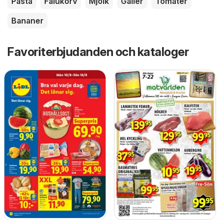
Pasta
Falukorv
Mjölk
Galler
Tomater
Bananer
Favoriterbjudanden och kataloger