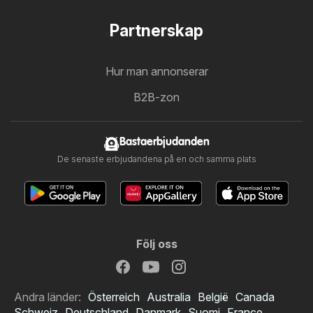
Partnerskap
Hur man annonserar
B2B-zon
Bastaerbjudanden
De senaste erbjudandena på en och samma plats
Följ oss
Andra länder:
Österreich
Australia
België
Canada
Schweiz
Deutschland
Danmark
Suomi
France