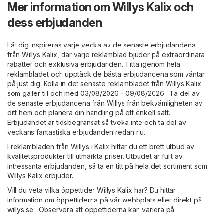
Mer information om Willys Kalix och
dess erbjudanden
Låt dig inspireras varje vecka av de senaste erbjudandena
från Willys Kalix, där varje reklamblad bjuder på extraordinära
rabatter och exklusiva erbjudanden. Titta igenom hela
reklambladet och upptäck de bästa erbjudandena som väntar
på just dig. Kolla in det senaste reklambladet från Willys Kalix
som gäller till och med 03/08/2026 - 09/08/2026 . Ta del av
de senaste erbjudandena från Willys från bekvämligheten av
ditt hem och planera din handling på ett enkelt sätt.
Erbjudandet är tidsbegränsat så tveka inte och ta del av
veckans fantastiska erbjudanden redan nu.
I reklambladen från Willys i Kalix hittar du ett brett utbud av
kvalitetsprodukter till utmärkta priser. Utbudet är fullt av
intressanta erbjudanden, så ta en titt på hela det sortiment som
Willys Kalix erbjuder.
Vill du veta vilka öppettider Willys Kalix har? Du hittar
information om öppettiderna på vår webbplats eller direkt på
willys.se
. Observera att öppettiderna kan variera på