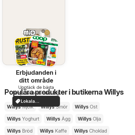
Erbjudanden i
ditt område
Upptäck de bästa
Populära produkter i butikerna Willys
erbjudandena nära dig
Lokala
Willys
Mjölk
Willys
Smör
Willys
Ost
erbjudanden
Willys
Yoghurt
Willys
Ägg
Willys
Olja
Willys
Bröd
Willys
Kaffe
Willys
Choklad