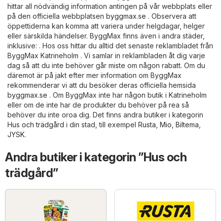
hittar all nödvändig information antingen på vår webbplats eller
på den officiella webbplatsen
byggmax.se
. Observera att
öppettiderna kan komma att variera under helgdagar, helger
eller särskilda händelser. ByggMax finns även i andra städer,
inklusive: . Hos oss hittar du alltid det senaste reklambladet från
ByggMax Katrineholm . Vi samlar in reklambladen åt dig varje
dag så att du inte behöver går miste om någon rabatt. Om du
däremot är på jakt efter mer information om ByggMax
rekommenderar vi att du besöker deras officiella hemsida
byggmax.se
. Om ByggMax inte har någon butik i Katrineholm
eller om de inte har de produkter du behöver på rea så
behöver du inte oroa dig. Det finns andra butiker i kategorin
Hus och trädgård
i din stad, till exempel
Rusta
,
Mio
,
Biltema
,
JYSK
.
Andra butiker i kategorin ”Hus och
trädgård”