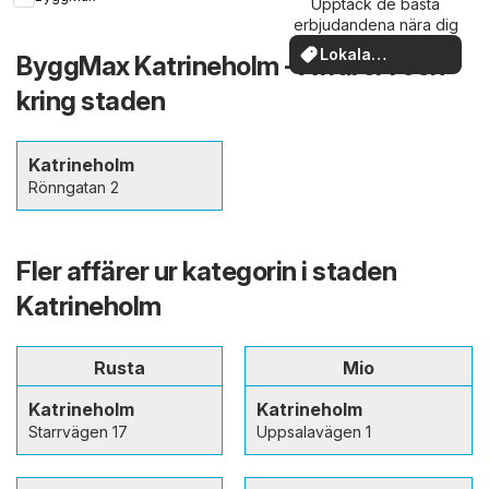
Upptäck de bästa
erbjudandena nära dig
Lokala
ByggMax Katrineholm - Affärer i och
erbjudanden
kring staden
Katrineholm
Rönngatan 2
Fler affärer ur kategorin i staden
Katrineholm
Rusta
Mio
Katrineholm
Katrineholm
Starrvägen 17
Uppsalavägen 1