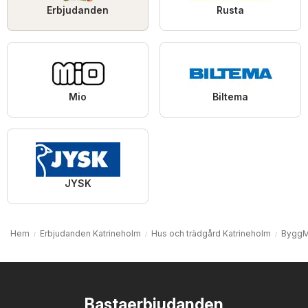
Erbjudanden
Rusta
Mio
Biltema
JYSK
Hem
Erbjudanden Katrineholm
Hus och trädgård Katrineholm
ByggM
Bastaerbjudanden