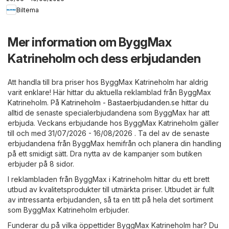
Biltema
Mer information om ByggMax
Katrineholm och dess erbjudanden
Att handla till bra priser hos ByggMax Katrineholm har aldrig
varit enklare! Här hittar du aktuella reklamblad från ByggMax
Katrineholm. På
Katrineholm - Bastaerbjudanden.se
hittar du
alltid de senaste specialerbjudandena som ByggMax har att
erbjuda. Veckans erbjudande hos ByggMax Katrineholm gäller
till och med 31/07/2026 - 16/08/2026 . Ta del av de senaste
erbjudandena från ByggMax hemifrån och planera din handling
på ett smidigt sätt. Dra nytta av de kampanjer som butiken
erbjuder på 8 sidor.
I reklambladen från ByggMax i Katrineholm hittar du ett brett
utbud av kvalitetsprodukter till utmärkta priser. Utbudet är fullt
av intressanta erbjudanden, så ta en titt på hela det sortiment
som ByggMax Katrineholm erbjuder.
Funderar du på vilka öppettider ByggMax Katrineholm har? Du