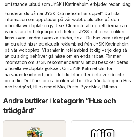
omfattande utbud som JYSK i Katrineholm erbjuder redan idag.
Funderar du på när JYSK Katrineholm har öppet? Du hittar
information om öppettider på vår webbplats eller på den
officiella webbplatsen
jysk.se
. Glöm inte att öppettiderna kan
variera under helgdagar och helger. JYSK och dess butiker
finns även i andra svenska städer, t.ex. . Du kan vara säker på
att du alltid hittar ett aktuellt reklamblad från JYSK Katrineholm
på vår webbplats. Vi samlar in reklamblad åt dig varje dag så
att du aldrig behöver gå miste om en enda rabatt. För mer
information om JYSK rekommenderar vi att du besöker deras
officiella webbplats
jysk.se
. Om JYSK Katrineholm för
närvarande inte erbjuder det du letar efter behöver du inte
oroa dig. Det finns andra butiker att besöka från kategorin
Hus
och trädgård
, till exempel
Mio
,
Rusta
,
ByggMax
,
Biltema
.
Andra butiker i kategorin ”Hus och
trädgård”