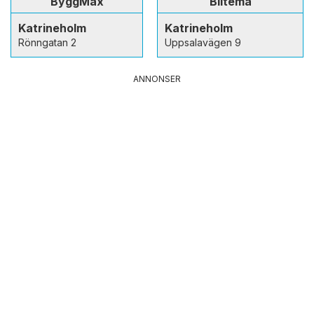
ByggMax
Biltema
Katrineholm
Katrineholm
Rönngatan 2
Uppsalavägen 9
ANNONSER