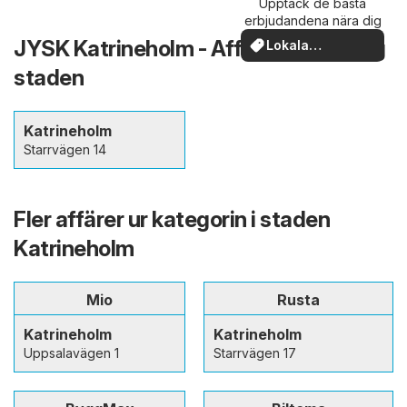
Upptäck de bästa
erbjudandena nära dig
JYSK Katrineholm - Affärer i och kring
Lokala
erbjudanden
staden
Katrineholm
Starrvägen 14
Fler affärer ur kategorin i staden
Katrineholm
Mio
Rusta
Katrineholm
Katrineholm
Uppsalavägen 1
Starrvägen 17