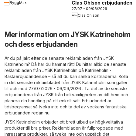
Clas Ohlson erbjudanden
ByggMax
27/07 - 09/08/2026
Clas Ohlson
Mer information om JYSK Katrineholm
och dess erbjudanden
Är du på jakt efter de senaste reklambladen från JYSK
Katrineholm? Då har du hamnat rätt! Du hittar alltid de senaste
reklambladen från JYSK Katrineholm på
Katrineholm -
Bastaerbjudanden.se
– så att du kan sänka kostnaderna. Kolla
in det senaste reklambladet från JYSK Katrineholm som gäller
till och med 27/07/2026 - 06/09/2026 . Ta del av de senaste
erbjudandena från JYSK från bekvämligheten av ditt hem och
planera din handling på ett enkelt sätt. Erbjudandet är
tidsbegränsat så tveka inte och ta del av veckans fantastiska
erbjudanden redan nu.
JYSK Katrineholm erbjuder ett brett utbud av högkvalitativa
produkter till bra priser. Reklambladen är fullproppade med
intressanta produkter, så tveka inte och upptäck det