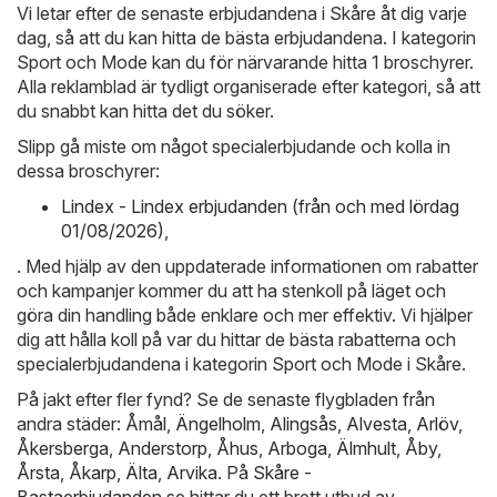
Vi letar efter de senaste erbjudandena i Skåre åt dig varje
dag, så att du kan hitta de bästa erbjudandena. I kategorin
Sport och Mode kan du för närvarande hitta 1 broschyrer.
Alla reklamblad är tydligt organiserade efter kategori, så att
du snabbt kan hitta det du söker.
Slipp gå miste om något specialerbjudande och kolla in
dessa broschyrer:
Lindex - Lindex erbjudanden (från och med lördag
01/08/2026)
,
. Med hjälp av den uppdaterade informationen om rabatter
och kampanjer kommer du att ha stenkoll på läget och
göra din handling både enklare och mer effektiv. Vi hjälper
dig att hålla koll på var du hittar de bästa rabatterna och
specialerbjudandena i kategorin Sport och Mode i Skåre.
På jakt efter fler fynd? Se de senaste flygbladen från
andra städer:
Åmål
,
Ängelholm
,
Alingsås
,
Alvesta
,
Arlöv
,
Åkersberga
,
Anderstorp
,
Åhus
,
Arboga
,
Älmhult
,
Åby
,
Årsta
,
Åkarp
,
Älta
,
Arvika
. På
Skåre -
Bastaerbjudanden.se
hittar du ett brett utbud av