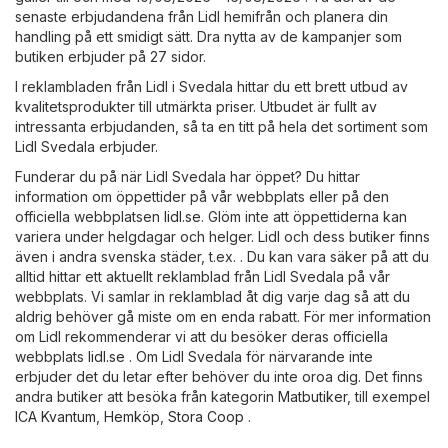
senaste erbjudandena från Lidl hemifrån och planera din
handling på ett smidigt sätt. Dra nytta av de kampanjer som
butiken erbjuder på 27 sidor.
I reklambladen från Lidl i Svedala hittar du ett brett utbud av
kvalitetsprodukter till utmärkta priser. Utbudet är fullt av
intressanta erbjudanden, så ta en titt på hela det sortiment som
Lidl Svedala erbjuder.
Funderar du på när Lidl Svedala har öppet? Du hittar
information om öppettider på vår webbplats eller på den
officiella webbplatsen
lidl.se
. Glöm inte att öppettiderna kan
variera under helgdagar och helger. Lidl och dess butiker finns
även i andra svenska städer, t.ex. . Du kan vara säker på att du
alltid hittar ett aktuellt reklamblad från Lidl Svedala på vår
webbplats. Vi samlar in reklamblad åt dig varje dag så att du
aldrig behöver gå miste om en enda rabatt. För mer information
om Lidl rekommenderar vi att du besöker deras officiella
webbplats
lidl.se
. Om Lidl Svedala för närvarande inte
erbjuder det du letar efter behöver du inte oroa dig. Det finns
andra butiker att besöka från kategorin
Matbutiker
, till exempel
ICA Kvantum
,
Hemköp
,
Stora Coop
.