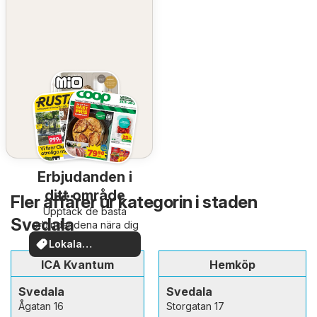
Erbjudanden i
ditt område
Fler affärer ur kategorin i staden
Upptäck de bästa
Svedala
erbjudandena nära dig
Lokala
erbjudanden
ICA Kvantum
Hemköp
Svedala
Svedala
Ågatan 16
Storgatan 17