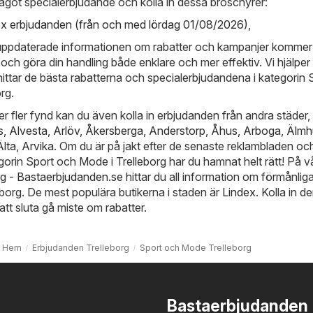
ågot specialerbjudande och kolla in dessa broschyrer:
ex erbjudanden (från och med lördag 01/08/2026)
,
 uppdaterade informationen om rabatter och kampanjer kommer 
 och göra din handling både enklare och mer effektiv. Vi hjälper 
 hittar de bästa rabatterna och specialerbjudandena i kategorin 
rg.
er fler fynd kan du även kolla in erbjudanden från andra städer,
s
,
Alvesta
,
Arlöv
,
Åkersberga
,
Anderstorp
,
Åhus
,
Arboga
,
Älmh
Älta
,
Arvika
. Om du är på jakt efter de senaste reklambladen oc
gorin Sport och Mode i Trelleborg har du hamnat helt rätt! På v
rg - Bastaerbjudanden.se
hittar du all information om förmånlig
eborg. De mest populära butikerna i staden är
Lindex
. Kolla in d
att sluta gå miste om rabatter.
Hem
Erbjudanden Trelleborg
Sport och Mode Trelleborg
Bastaerbjudanden