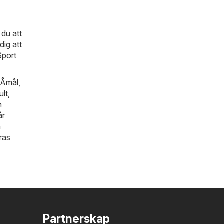
du att
dig att
Sport
Åmål
,
ult
,
h
år
a
eras
Partnerskap