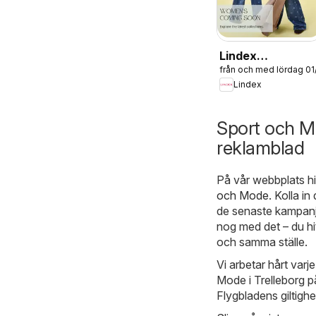
Lindex
från och med lördag 0
erbjudanden
Lindex
Sport och M
reklamblad
På vår webbplats hi
och Mode
. Kolla i
de senaste kampanje
nog med det – du hi
och samma ställe.
Vi arbetar hårt varj
Mode i Trelleborg på
Flygbladens giltighe