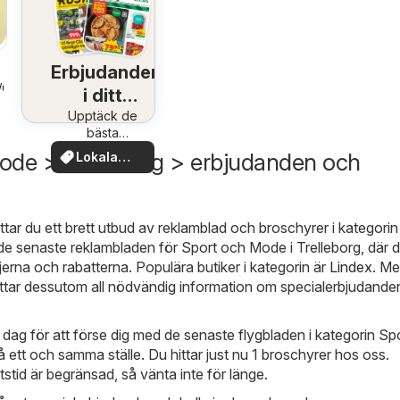
Erbjudanden
1/08/2026
i ditt
Upptäck de
område
bästa
erbjudandena
ode > Trelleborg > erbjudanden och
Lokala
nära dig
erbjudanden
ttar du ett brett utbud av reklamblad och broschyrer i kategori
n de senaste reklambladen för Sport och Mode i Trelleborg, där d
rna och rabatterna. Populära butiker i kategorin är
Lindex
. Me
ttar dessutom all nödvändig information om specialerbjudanden
e dag för att förse dig med de senaste flygbladen i kategorin Sp
 ett och samma ställe. Du hittar just nu 1 broschyrer hos oss.
tstid är begränsad, så vänta inte för länge.