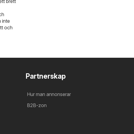
ett brett
ch
 inte
tt och
Partnerskap
Hur man annonserar
B2B-zon