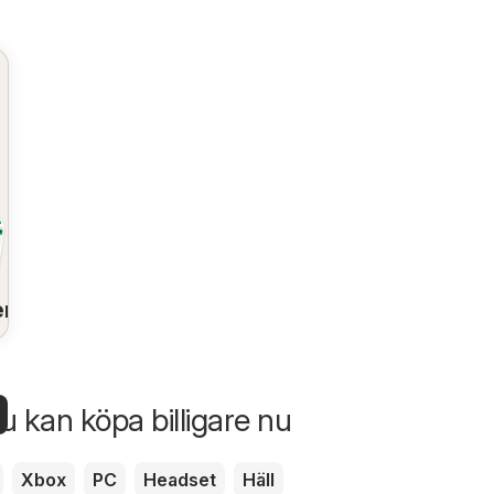
en
u kan köpa billigare nu
en
Xbox
PC
Headset
Häll