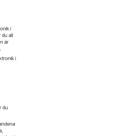
onik i
 du all
n är
.
tronik i
r du
.
dandena
a
,