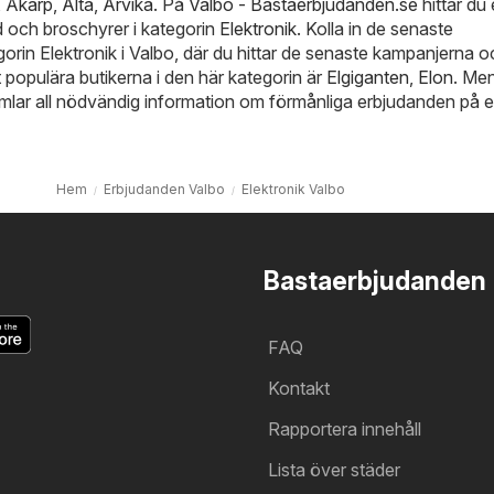
,
Åkarp
,
Älta
,
Arvika
. På
Valbo - Bastaerbjudanden.se
hittar du 
 och broschyrer i kategorin
Elektronik
. Kolla in de senaste
gorin Elektronik i Valbo, där du hittar de senaste kampanjerna o
 populära butikerna i den här kategorin är
Elgiganten
,
Elon
. Men
mlar all nödvändig information om förmånliga erbjudanden på e
Hem
Erbjudanden Valbo
Elektronik Valbo
Bastaerbjudanden
FAQ
Kontakt
Rapportera innehåll
Lista över städer