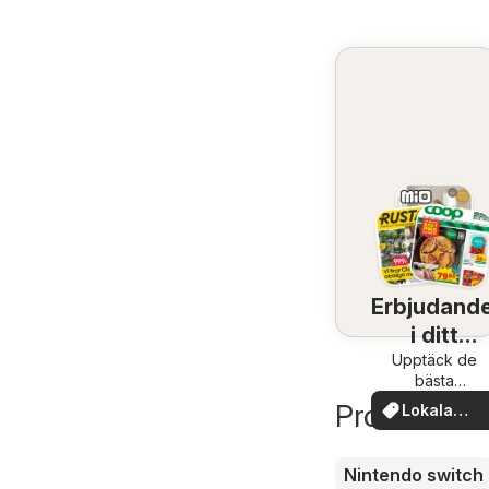
Erbjudand
i ditt
Upptäck de
område
bästa
erbjudandena
Produkter d
Lokala
nära dig
erbjudand
Nintendo switch