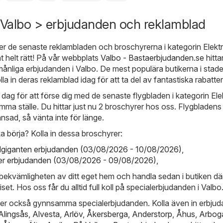
> Valbo > erbjudanden och reklamblad
ter de senaste reklambladen och broschyrerna i kategorin Elektr
 helt rätt! På vår webbplats
Valbo - Bastaerbjudanden.se
hittar
ånliga erbjudanden i Valbo. De mest populära butikerna i stade
olla in deras reklamblad idag för att ta del av fantastiska rabatter
e dag för att förse dig med de senaste flygbladen i kategorin Elek
mma ställe. Du hittar just nu 2 broschyrer hos oss. Flygbladens
ränsad, så vänta inte för länge.
a börja? Kolla in dessa broschyrer:
Elgiganten erbjudanden (03/08/2026 - 10/08/2026)
,
r erbjudanden (03/08/2026 - 09/08/2026)
,
i bekvämligheten av ditt eget hem och handla sedan i butiken dä
set. Hos oss får du alltid full koll på specialerbjudanden i Valbo
der också gynnsamma specialerbjudanden. Kolla även in erbju
Alingsås
,
Alvesta
,
Arlöv
,
Åkersberga
,
Anderstorp
,
Åhus
,
Arbog