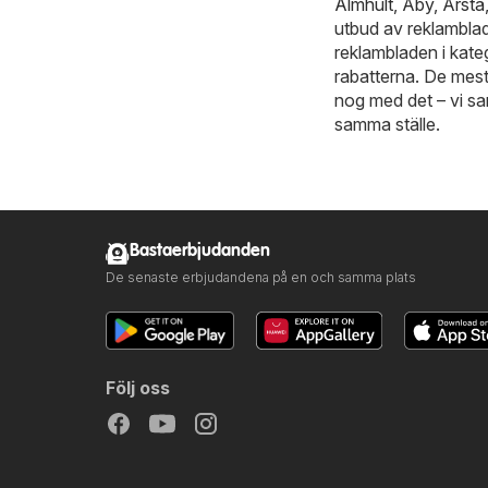
Älmhult
,
Åby
,
Årsta
utbud av reklamblad
reklambladen i kate
rabatterna. De mest
nog med det – vi sa
samma ställe.
Bastaerbjudanden
De senaste erbjudandena på en och samma plats
Följ oss