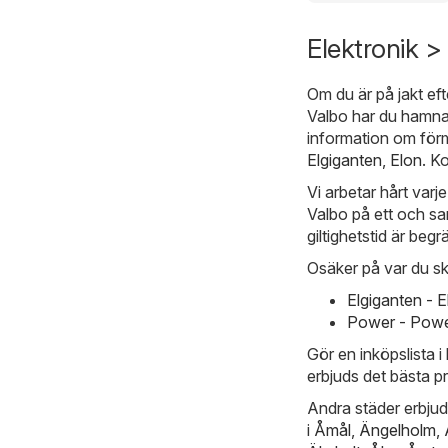
Elektronik 
Om du är på jakt ef
Valbo har du hamnat
information om förm
Elgiganten
,
Elon
. K
Vi arbetar hårt varj
Valbo på ett och sa
giltighetstid är beg
Osäker på var du sk
Elgiganten - 
Power - Powe
Gör en inköpslista 
erbjuds det bästa pri
Andra städer erbju
i
Åmål
,
Ängelholm
,