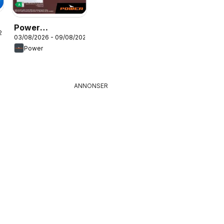
Power
26
03/08/2026 - 09/08/2026
erbjudanden
Power
ANNONSER