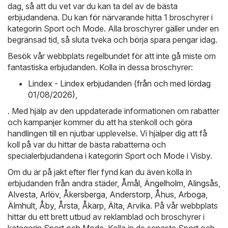
dag, så att du vet var du kan ta del av de bästa
erbjudandena. Du kan för närvarande hitta 1 broschyrer i
kategorin Sport och Mode. Alla broschyrer gäller under en
begränsad tid, så sluta tveka och börja spara pengar idag.
Besök vår webbplats regelbundet för att inte gå miste om
fantastiska erbjudanden. Kolla in dessa broschyrer:
Lindex - Lindex erbjudanden (från och med lördag
01/08/2026)
,
. Med hjälp av den uppdaterade informationen om rabatter
och kampanjer kommer du att ha stenkoll och göra
handlingen till en njutbar upplevelse. Vi hjälper dig att få
koll på var du hittar de bästa rabatterna och
specialerbjudandena i kategorin Sport och Mode i Visby.
Om du är på jakt efter fler fynd kan du även kolla in
erbjudanden från andra städer,
Åmål
,
Ängelholm
,
Alingsås
,
Alvesta
,
Arlöv
,
Åkersberga
,
Anderstorp
,
Åhus
,
Arboga
,
Älmhult
,
Åby
,
Årsta
,
Åkarp
,
Älta
,
Arvika
. På vår webbplats
hittar du ett brett utbud av reklamblad och broschyrer i
kategorin
Sport och Mode
. Kolla in de senaste Sport och