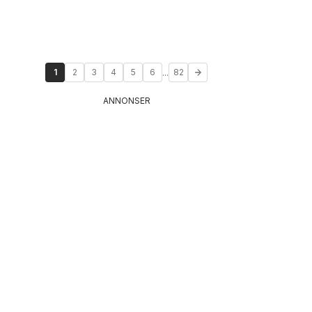
...
1
2
3
4
5
6
82
ANNONSER