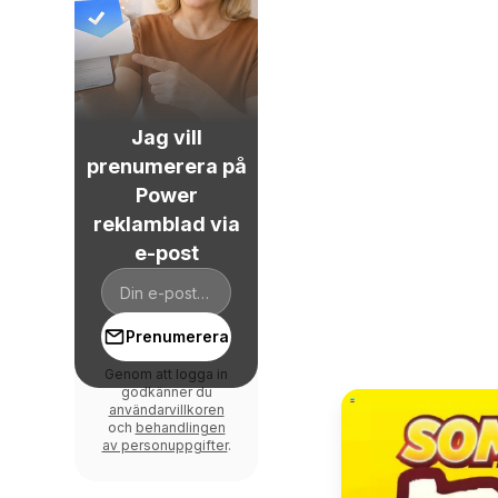
Jag vill
prenumerera på
Power
reklamblad via
e-post
Prenumerera
Genom att logga in
godkänner du
användarvillkoren
och
behandlingen
av personuppgifter
.