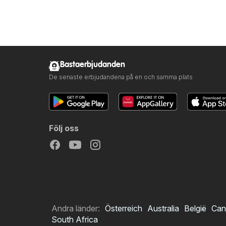
Bastaerbjudanden
De senaste erbjudandena på en och samma plats
Följ oss
Andra länder:
Österreich
Australia
België
Can
South Africa