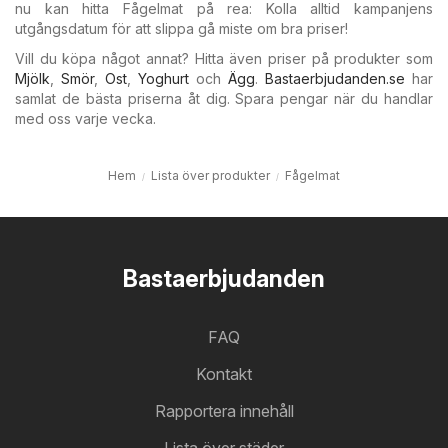
nu kan hitta Fågelmat på rea: Kolla alltid kampanjens
utgångsdatum för att slippa gå miste om bra priser!
Vill du köpa något annat? Hitta även priser på produkter som
Mjölk
,
Smör
,
Ost
,
Yoghurt
och
Ägg
.
Bastaerbjudanden.se
har
samlat de bästa priserna åt dig. Spara pengar när du handlar
med oss varje vecka.
Hem
Lista över produkter
Fågelmat
Bastaerbjudanden
FAQ
Kontakt
Rapportera innehåll