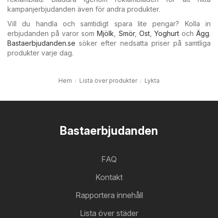
kampanjerbjudanden även för andra produkter.
Vill du handla och samtidigt spara lite pengar? Kolla in
erbjudanden på varor som
Mjölk
,
Smör
,
Ost
,
Yoghurt
och
Ägg
.
Bastaerbjudanden.se
söker efter nedsatta priser på samtliga
produkter varje dag.
Hem
Lista över produkter
Lykta
Bastaerbjudanden
FAQ
Kontakt
Rapportera innehåll
Lista över städer