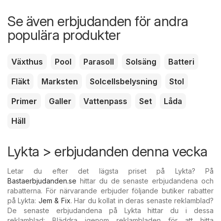
Se även erbjudanden för andra
populära produkter
Växthus
Pool
Parasoll
Solsäng
Batteri
Fläkt
Marksten
Solcellsbelysning
Stol
Primer
Galler
Vattenpass
Set
Låda
Häll
Lykta > erbjudanden denna vecka
Letar du efter det lägsta priset på Lykta? På
Bastaerbjudanden.se
hittar du de senaste erbjudandena och
rabatterna. För närvarande erbjuder följande butiker rabatter
på Lykta:
Jem & Fix
. Har du kollat in deras senaste reklamblad?
De senaste erbjudandena på Lykta hittar du i dessa
reklamblad: Bläddra igenom reklambladen för att hitta