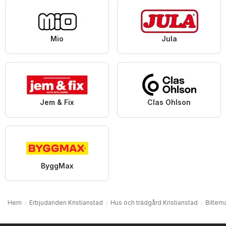
Mio
Jula
Jem & Fix
Clas Ohlson
ByggMax
Hem
Erbjudanden Kristianstad
Hus och trädgård Kristianstad
Biltema