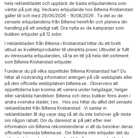
hela reklambladet och upptäck de bästa erbjudandena som
väntar på just dig. Veckans erbjudande hos Biltema Kristianstad
gäller till och med 29/06/2026 - 16/08/2026 . Ta del av de
senaste erbjudandena från Biltema hemifrån och planera din
handling på ett smidigt sätt. Dra nytta av de kampanjer som
butiken erbjuder på 12 sidor.
I reklambladen från Biltema i Kristianstad hittar du ett brett
utbud av kvalitetsprodukter till utmärkta priser. Utbudet är fullt
av intressanta erbjudanden, så ta en titt på hela det sortiment
som Biltema Kristianstad erbjuder.
Funderar du på vilka öppettider Biltema Kristianstad har? Du
hittar all nödvändig information antingen på vår webbplats eller
på den officiella webbplatsen
biltema.se
. Observera att
öppettiderna kan komma att variera under helgdagar, helger
eller särskilda händelser. Biltema och dess butiker finns även i
andra svenska städer, t.ex. . Hos oss hittar du alltid det senaste
reklambladet från Biltema Kristianstad . Vi samlar in
reklambladen åt dig varje dag så att du inte behöver går miste
om någon rabatt. Om du däremot är på jakt efter mer
information om Biltema rekommenderar vi att du besöker deras
officiella hemsida
biltema.se
. Om Biltema inte erbjuder det du