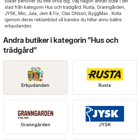
söker behöver du inte oroa dig. Välj någon annan butik i din
stad från kategorin
Hus och trädgård
:
Rusta
,
Granngården
,
JYSK
,
Mio
,
Jula
,
Jem & Fix
,
Clas Ohlson
,
ByggMax
. Kolla
igenom deras reklamblad så kanske du hittar ännu bättre
erbjudanden.
Andra butiker i kategorin ”Hus och
trädgård”
Erbjudanden
Rusta
Granngården
JYSK