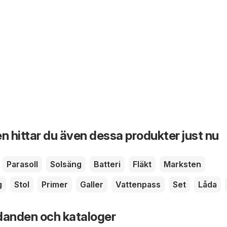
n hittar du även dessa produkter just nu
Parasoll
Solsäng
Batteri
Fläkt
Marksten
g
Stol
Primer
Galler
Vattenpass
Set
Låda
danden och kataloger