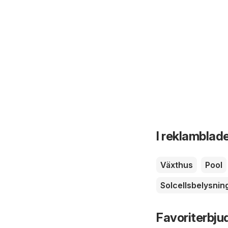
I reklamblade
Växthus
Pool
Solcellsbelysnin
Favoriterbju