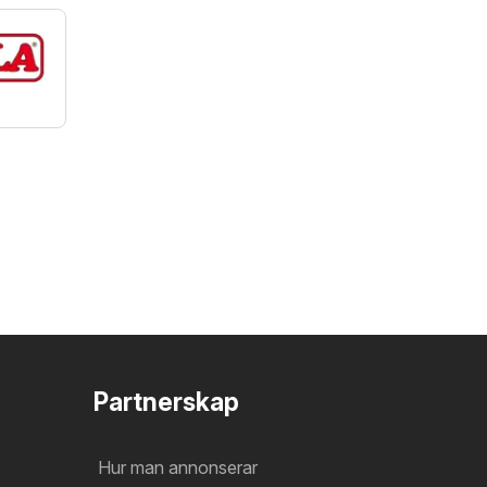
a
Partnerskap
Hur man annonserar