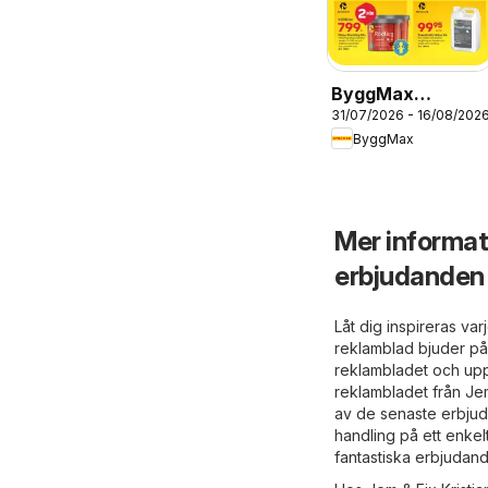
ByggMax
31/07/2026 - 16/08/202
erbjudanden
ByggMax
Mer informat
erbjudanden
Låt dig inspireras va
reklamblad bjuder på
reklambladet och upp
reklambladet från Jem
av de senaste erbjud
handling på ett enkel
fantastiska erbjudan