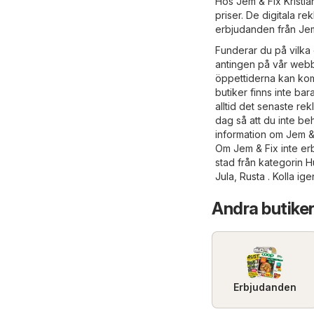
Hos Jem & Fix Kristian
priser. De digitala r
erbjudanden från Jem 
Funderar du på vilka 
antingen på vår webb
öppettiderna kan komm
butiker finns inte bar
alltid det senaste rek
dag så att du inte be
information om Jem &
Om Jem & Fix inte erb
stad från kategorin
H
Jula
,
Rusta
. Kolla ig
Andra butiker
Erbjudanden