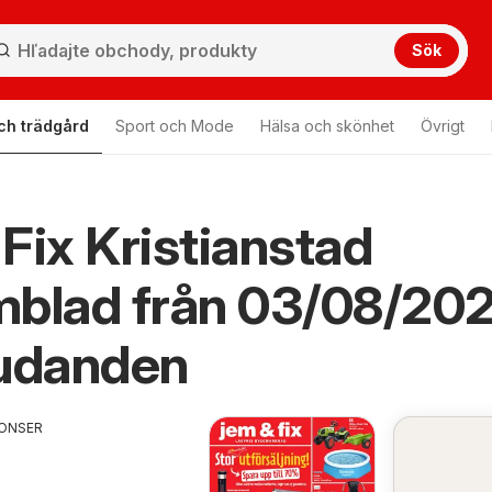
Sök
ch trädgård
Sport och Mode
Hälsa och skönhet
Övrigt
Fix Kristianstad
mblad från 03/08/20
judanden
ONSER