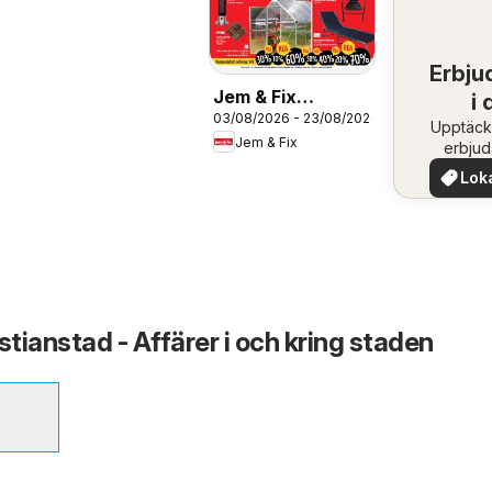
Erbju
Jem & Fix
i 
03/08/2026 - 23/08/2026
erbjudanden
Upptäck
om
Jem & Fix
erbju
när
Lok
erb
stianstad - Affärer i och kring staden