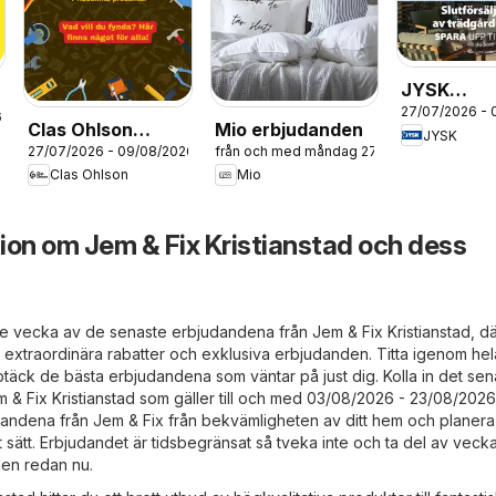
JYSK
27/07/2026 - 
erbjudand
6
Clas Ohlson
Mio erbjudanden
JYSK
27/07/2026 - 09/08/2026
från och med måndag 27/07/2026
erbjudanden
Clas Ohlson
Mio
ion om Jem & Fix Kristianstad och dess
rje vecka av de senaste erbjudandena från Jem & Fix Kristianstad, dä
 extraordinära rabatter och exklusiva erbjudanden. Titta igenom hel
täck de bästa erbjudandena som väntar på just dig. Kolla in det sen
 & Fix Kristianstad som gäller till och med 03/08/2026 - 23/08/2026
andena från Jem & Fix från bekvämligheten av ditt hem och planera
t sätt. Erbjudandet är tidsbegränsat så tveka inte och ta del av veck
den redan nu.