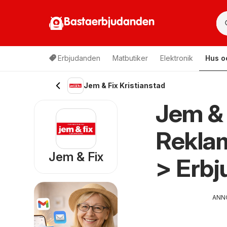
Bastaerbjudanden
Erbjudanden
Matbutiker
Elektronik
Hus o
Jem & Fix Kristianstad
Jem & 
Rekla
Jem & Fix
> Erb
ANN