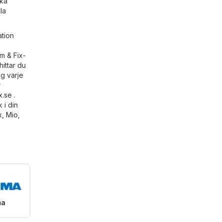
ska
la
ation
m & Fix-
hittar du
ig varje
r
x.se
.
 i din
x
,
Mio
,
ma