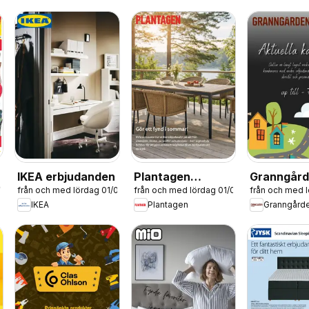
IKEA erbjudanden
Plantagen
Granngår
26
från och med lördag 01/08/2026
från och med lördag 01/08/2026
från och med 
erbjudanden
erbjudand
IKEA
Plantagen
Granngård