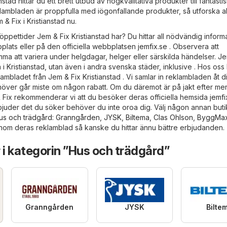
stad hittar du ett brett utbud av högkvalitativa produkter till fantasti
eklambladen är proppfulla med iögonfallande produkter, så utforska al
& Fix i Kristianstad nu.
öppettider Jem & Fix Kristianstad har? Du hittar all nödvändig inform
plats eller på den officiella webbplatsen
jemfix.se
. Observera att
a att variera under helgdagar, helger eller särskilda händelser. Je
a i Kristianstad, utan även i andra svenska städer, inklusive . Hos oss 
lambladet från Jem & Fix Kristianstad . Vi samlar in reklambladen åt d
höver går miste om någon rabatt. Om du däremot är på jakt efter me
 Fix rekommenderar vi att du besöker deras officiella hemsida
jemfi
juder det du söker behöver du inte oroa dig. Välj någon annan butik
us och trädgård
:
Granngården
,
JYSK
,
Biltema
,
Clas Ohlson
,
ByggMa
enom deras reklamblad så kanske du hittar ännu bättre erbjudanden.
 i kategorin ”Hus och trädgård”
Granngården
JYSK
Bilte