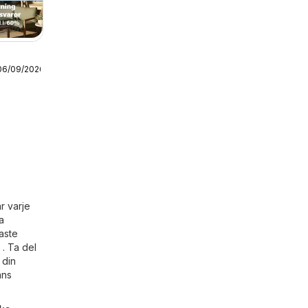
06/09/2026
en
r varje
a
aste
 . Ta del
 din
ans