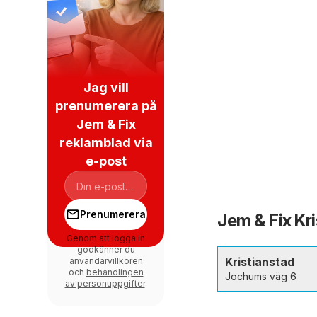
Jag vill
prenumerera på
Jem & Fix
reklamblad via
e-post
Prenumerera
Jem & Fix Kri
Genom att logga in
godkänner du
Kristianstad
användarvillkoren
och
behandlingen
Jochums väg 6
av personuppgifter
.