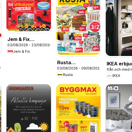
Jem & Fix
03/08/2026 - 23/08/2026
erbjudanden
Jem & Fix
Rusta
IKEA erbj
26
03/08/2026 - 09/08/2026
erbjudanden
från och med 
Rusta
IKEA