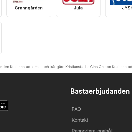
Granngården
Jula
JYS
nden Kristianstad
Hus och trädgård Kristianstad
Clas Ohlson Kristiansta
Bastaerbjudanden
FAQ
Kontakt
Rapportera innehåll