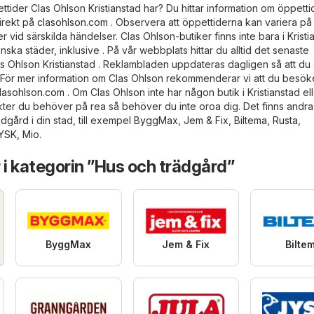
pettider Clas Ohlson Kristianstad har? Du hittar information om öppett
irekt på
clasohlson.com
. Observera att öppettiderna kan variera på
r vid särskilda händelser. Clas Ohlson-butiker finns inte bara i Kristi
ska städer, inklusive . På vår webbplats hittar du alltid det senaste
s Ohlson Kristianstad . Reklambladen uppdateras dagligen så att du 
. För mer information om Clas Ohlson rekommenderar vi att du besök
lasohlson.com
. Om Clas Ohlson inte har någon butik i Kristianstad el
ter du behöver på rea så behöver du inte oroa dig. Det finns andra 
ädgård
i din stad, till exempel
ByggMax
,
Jem & Fix
,
Biltema
,
Rusta
,
YSK
,
Mio
.
 i kategorin ”Hus och trädgård”
ByggMax
Jem & Fix
Bilte