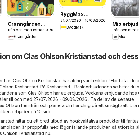
ByggMax
31/07/2026 - 16/08/2026
erbjudanden
Granngården
Mio erbju
ByggMax
/08/2026
från och med lördag 01/08/2026
från och med
erbjudanden
Granngården
Mio
ion om Clas Ohlson Kristianstad och dess
ser hos Clas Ohlson Kristianstad har aldrig varit enklare! Här hittar du 
Ohlson Kristianstad. På
Kristianstad - Bastaerbjudanden.se
hittar du a
dandena som Clas Ohlson har att erbjuda. Veckans erbjudande hos 
äller till och med 27/07/2026 - 09/08/2026 . Ta del av de senaste
s Ohlson hemifrån och planera din handling på ett smidigt sätt. Dra 
iken erbjuder på 10 sidor.
anstad hittar du ett brett utbud av högkvalitativa produkter till fantas
eklambladen är proppfulla med iögonfallande produkter, så utforska al
 Ohlson i Kristianstad nu.