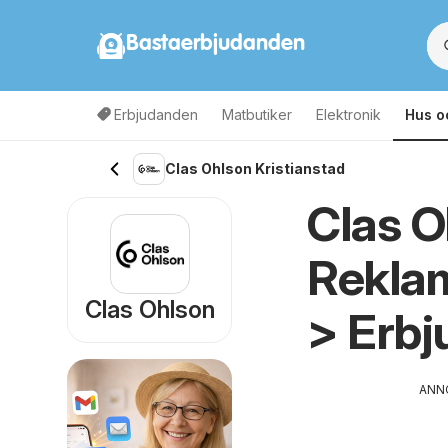
Bastaerbjudanden
Erbjudanden
Matbutiker
Elektronik
Hus o
Clas Ohlson Kristianstad
Clas O
Rekla
Clas Ohlson
> Erb
ANN