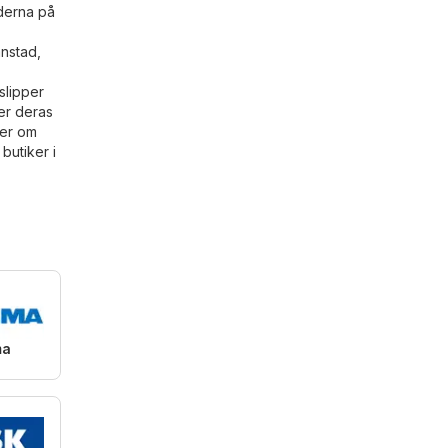
iderna på
anstad,
slipper
er deras
ler om
butiker i
ma