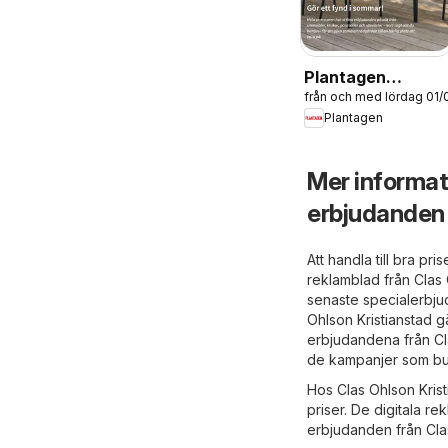
Plantagen
från och med lördag 01
erbjudanden
Plantagen
Mer informat
erbjudanden
Att handla till bra pri
reklamblad från Clas 
senaste specialerbju
Ohlson Kristianstad g
erbjudandena från Cla
de kampanjer som but
Hos Clas Ohlson Kristi
priser. De digitala r
erbjudanden från Clas