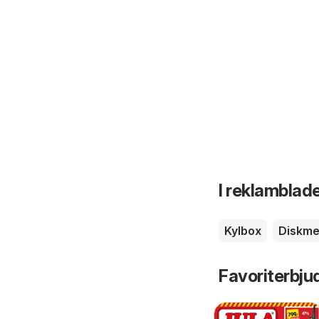
I reklamblade
Kylbox
Diskme
Favoriterbju