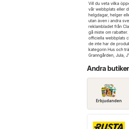
Vill du veta vilka öp
vår webbplats eller d
helgdagar, helger elle
utan även i andra sven
reklambladet från Cla
gå miste om rabatter
officiella webbplats
c
de inte har de produk
kategorin
Hus och tr
Granngården
,
Jula
,
J
Andra butiker
Erbjudanden