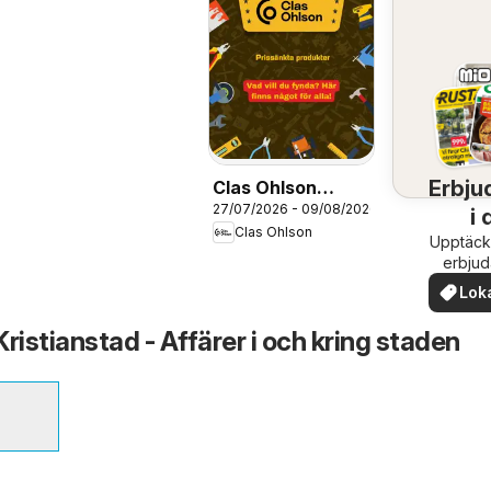
Erbju
Clas Ohlson
27/07/2026 - 09/08/2026
erbjudanden
i 
Clas Ohlson
Upptäck
om
erbju
när
Lok
erb
ristianstad - Affärer i och kring staden