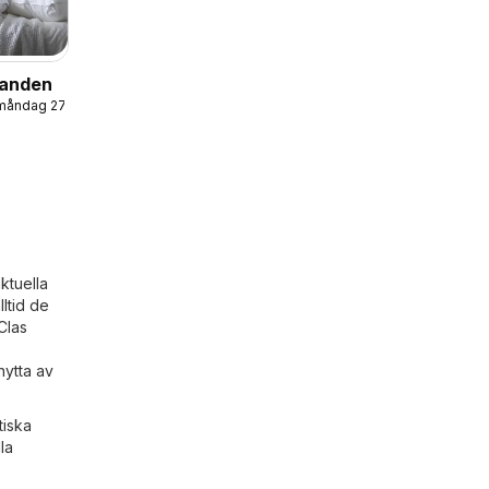
danden
 måndag 27/07/2026
aktuella
lltid de
Clas
nytta av
tiska
la