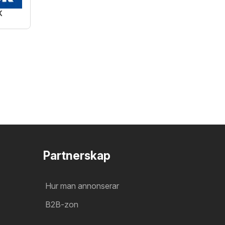
K
d
Partnerskap
Hur man annonserar
B2B-zon